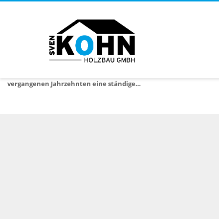
FLACHDACH-, BALKON- & TERRASSENSANIERUNG
Die Flachdachsanierung hat in den
vergangenen Jahrzehnten eine ständige…