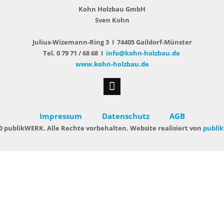
Kohn Holzbau GmbH
Sven Kohn
Julius-Wizemann-Ring 3 I 74405 Gaildorf-Münster
Tel. 0 79 71 / 68 68 I
info@kohn-holzbau.de
www.kohn-holzbau.de
Impressum
Datenschutz
AGB
0 publikWERK. Alle Rechte vorbehalten. Website realisiert von
publi