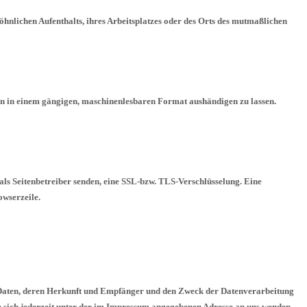
hnlichen Aufenthalts, ihres Arbeitsplatzes oder des Orts des mutmaßlichen
tten in einem gängigen, maschinenlesbaren Format aushändigen zu lassen.
 als Seitenbetreiber senden, eine SSL-bzw. TLS-Verschlüsselung. Eine
owserzeile.
n Daten, deren Herkunft und Empfänger und den Zweck der Datenverarbeitung
 sich jederzeit unter der im Impressum angegebenen Adresse an uns wenden.