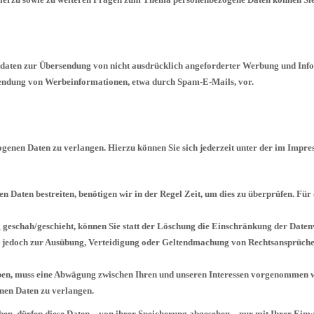
aten zur Übersendung von nicht ausdrücklich angeforderter Werbung und Infor
usendung von Werbeinformationen, etwa durch Spam-E-Mails, vor.
ogenen Daten zu verlangen. Hierzu können Sie sich jederzeit unter der im Imp
en Daten bestreiten, benötigen wir in der Regel Zeit, um dies zu überprüfen. Fü
eschah/geschieht, können Sie statt der Löschung die Einschränkung der Daten
e jedoch zur Ausübung, Verteidigung oder Geltendmachung von Rechtsansprüchen
en, muss eine Abwägung zwischen Ihren und unseren Interessen vorgenommen werd
nen Daten zu verlangen.
en, dürfen diese Daten – von ihrer Speicherung abgesehen – nur mit Ihrer Ein