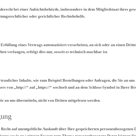
recht bei einer Aufsichtsbehörde, insbesondere in dem Mitgliedstaat ihres gewö
ungsrechtlicher oder gerichtlicher Rechtsbehelfe.
n Erfüllung eines Vertrags automatisiert verarbeiten, an sich oder an einen Dri
en verlangen, erfolgt dies nur, soweit es technisch machbar ist.
raulicher Inhalte, wie zum Beispiel Bestellungen oder Anfragen, die Sie an uns
ers von „http://“ auf „https://“ wechselt und an dem Schloss-Symbol in Ihrer Br
ie an uns übermitteln, nicht von Dritten mitgelesen werden.
gung
 Recht auf unentgeltliche Auskunft über Ihre gespeicherten personenbezogene
 Hierzu sowie zu weiteren Fragen zum Thema personenbezogene Daten können Sie