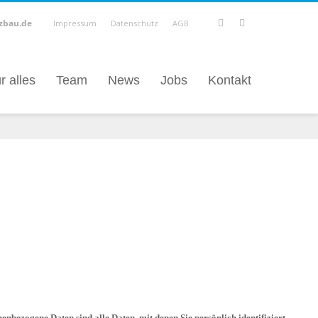
zbau.de
Impressum
Datenschutz
AGB
r alles
Team
News
Jobs
Kontakt
nbezogene Daten sind alle Daten, mit denen Sie persönlich identifiziert