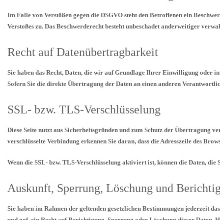
Im Falle von Verstößen gegen die DSGVO steht den Betroffenen ein Beschwerde
Verstoßes zu. Das Beschwerderecht besteht unbeschadet anderweitiger verwalt
Recht auf Datenübertragbarkeit
Sie haben das Recht, Daten, die wir auf Grundlage Ihrer Einwilligung oder i
Sofern Sie die direkte Übertragung der Daten an einen anderen Verantwortlich
SSL- bzw. TLS-Verschlüsselung
Diese Seite nutzt aus Sicherheitsgründen und zum Schutz der Übertragung vert
verschlüsselte Verbindung erkennen Sie daran, dass die Adresszeile des Brows
Wenn die SSL- bzw. TLS-Verschlüsselung aktiviert ist, können die Daten, die S
Auskunft, Sperrung, Löschung und Berichti
Sie haben im Rahmen der geltenden gesetzlichen Bestimmungen jederzeit das
und ggf. ein Recht auf Berichtigung, Sperrung oder Löschung dieser Daten.