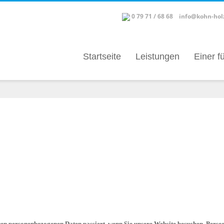
0 79 71 / 68 68
info@kohn-hol
Startseite
Leistungen
Einer fü
en personenbezogenen Daten passiert, wenn Sie unsere Website besuchen. Persone